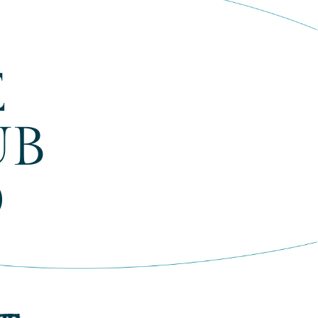
E
UB
O