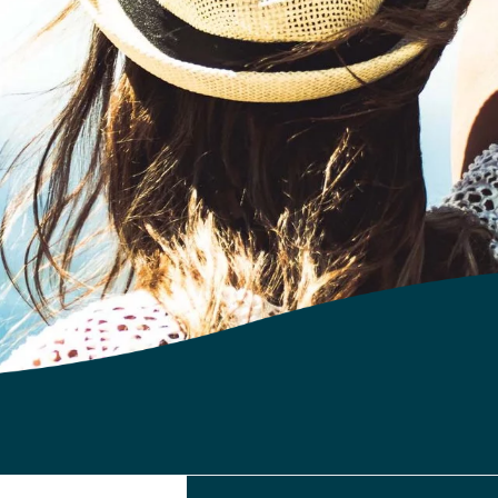
EN
gehört? Ihr Name
 Cilento für den
rüber erfahren?