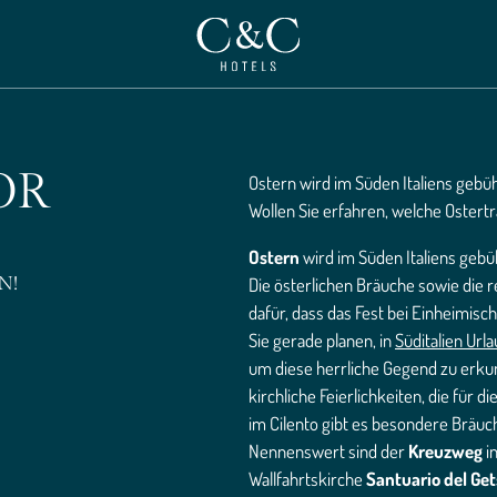
OR
Ostern wird im Süden Italiens gebü
Wollen Sie erfahren, welche Ostertr
Ostern
wird im Süden Italiens gebü
Die österlichen Bräuche sowie die r
N!
dafür, dass das Fest bei Einheimisc
Sie gerade planen, in
Süditalien Url
um diese herrliche Gegend zu erkund
kirchliche Feierlichkeiten, die für 
im Cilento gibt es besondere Bräu
Nennenswert sind der
Kreuzweg
in
Wallfahrtskirche
Santuario del Ge