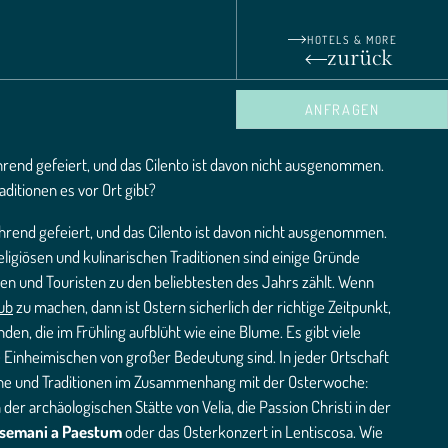
HOTELS & MORE
zurück
ANFRAGEN
hrend gefeiert, und das Cilento ist davon nicht ausgenommen.
aditionen es vor Ort gibt?
hrend gefeiert, und das Cilento ist davon nicht ausgenommen.
eligiösen und kulinarischen Traditionen sind einige Gründe
hen und Touristen zu den beliebtesten des Jahrs zählt. Wenn
aub
zu machen, dann ist Ostern sicherlich der richtige Zeitpunkt,
en, die im Frühling aufblüht wie eine Blume. Es gibt viele
die Einheimischen von großer Bedeutung sind. In jeder Ortschaft
che und Traditionen im Zusammenhang mit der Osterwoche:
 der archäologischen Stätte von Velia, die Passion Christi in der
tsemani a Paestum
oder das Osterkonzert in Lentiscosa. Wie