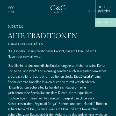
HOTELS 
zurück
& MORE
MENÜ
ANFRAGEN
01/05/2023
ALTE TRADITIONEN
LOKALE SPEZIALITÄTEN
FAMILIE UND GESCHICHTE
Die „Cicciata“ ist ein traditionelles Gericht, das am 1. Mai und am 1.
November serviert wird.
GRENZENLOSE LIEBE
Das Cilento ist eine unendliche Entdeckungsreise. Nicht nur seine Kultur
und seine Landschaft sind einmalig, sondern auch sein gastronomisches
TEIL DES TEAMS WERDEN
Erbe, das voller Bräuche und Traditionen steckt. Die
„Cicciata“
, eine
Speise der traditionellen lokalen Küche, wird mit verschiedenen
Hülsenfrüchten zubereitet. Es handelt sich dabei um eine
gastronomische Spezialität aus dem Cilento, die mit qualitativ
hochwertigen Hülsenfrüchten, wie zum Beispiel den „Cicerale“-
Kichererbsen, den „Regina di Gorga“-Bohnen und den „Mandia“-Bohnen,
zubereitet wird. Die „Cicciata“ wird am 1. Mai und am 1. Novermber
zubereitet, zwei Daten, die für den Anfang und das Ende einiger wichtiger