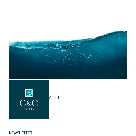
VIA SAN PAOLO 1
84051 PALINURO (SA) • ITALIEN
INFO@
CECHOTELS.
COM
NEWSLETTER