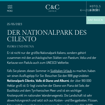
HOTELS 
zurück
& MORE
MENÜ
ANFRAGEN
25/05/2023
DER NATIONALPARK DES
CILENTO
FAMILIE UND GESCHICHTE
FLORA UND FAUNA
GRENZENLOSE LIEBE
Er ist nicht nur der größte Nationalpark Italiens, sondern gehört
zusammen mit den archäologischen Stätten von Paestum, Velia und der
Kartause von Padula auch zum UNESCO Welterbe.
TEIL DES TEAMS WERDEN
Falls Sie planen, diesen Sommer in
Süditalien Urlaub
zu machen, haben
wir einen Ausflugstipp für Sie: Besuchen Sie den 1991 gegründeten
Nationalpark Cilento, Vallo di Diano und Alburni
, der über 180 000
Hektar groß ist. Er liegt zwischen der Ebene von Piana del Sele, der
Basilikata und dem Tyrrhenischen Meer und ist ein wichtiger
Knotenpunkt im nationalen Wanderwegenetz. Die Landschaft ist sehr
abwechslungsreich und setzt sich aus Küsten- und Berggebieten, Flüssen,